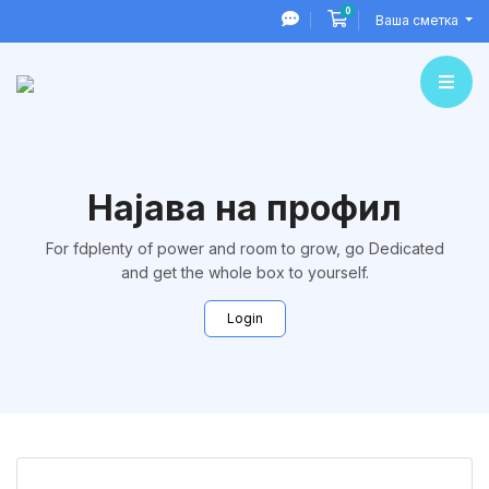
0
Потрошувачка кошни
Ваша сметка
Најава на профил
For fdplenty of power and room to grow, go Dedicated
and get the whole box to yourself.
Login